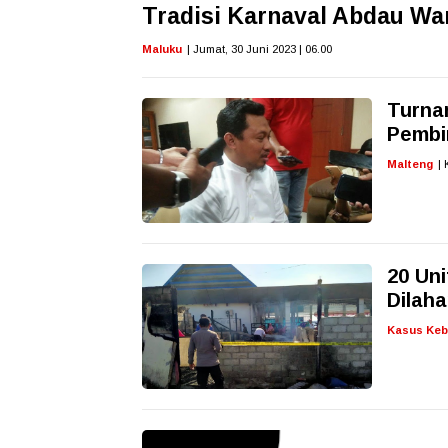
Tradisi Karnaval Abdau War
Maluku
| Jumat, 30 Juni 2023 | 06.00
Turna
Pembi
Malteng
|
20 Un
Dilaha
Kasus Keb