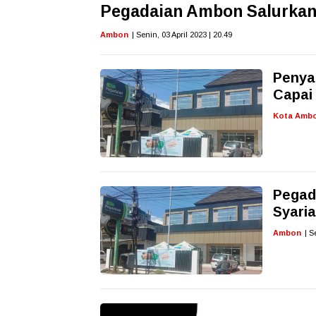
Pegadaian Ambon Salurkan
Ambon
| Senin, 03 April 2023 | 20.49
Penya
Capai 
Kota Amb
Pegad
Syari
Ambon
| S