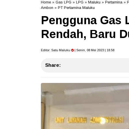
Home
»
Gas LPG
»
LPG
»
Maluku
»
Pertamina
»
Ambon
»
PT Pertamina Maluku
Pengguna Gas L
Rendah, Baru D
Editor:
Satu Maluku
| Senin, 08 Mei 2023 | 18.58
Share: