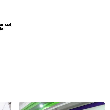
ensial
uku