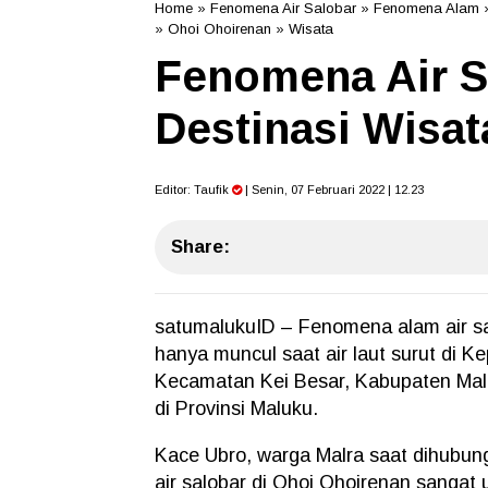
Home
»
Fenomena Air Salobar
»
Fenomena Alam
»
Ohoi Ohoirenan
»
Wisata
Fenomena Air Sa
Destinasi Wisa
Editor:
Taufik
| Senin, 07 Februari 2022 | 12.23
Share:
satumalukuID – Fenomena alam air sal
hanya muncul saat air laut surut di 
Kecamatan Kei Besar, Kabupaten Maluk
di Provinsi Maluku.
Kace Ubro, warga Malra saat dihubun
air salobar di Ohoi Ohoirenan sangat 